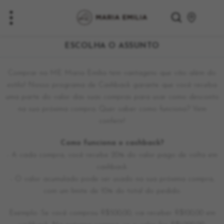
ESCOLHA O ASSUNTO
Comprar na ME Maria Emília tem vantagens que vão além do
estilo! Nosso programa de Cashback garante que você receba
uma parte do valor das suas compras para usar como desconto
na sua próxima compra. Quer saber como funciona? Vem
conferir!
Como funciona o cashback?
- A cada compra, você recebe 20% do valor pago de volta em
cashback.
- O valor acumulado pode ser usado na sua próxima compra,
com um limite de 10% do total do pedido.
Exemplo: Se você comprou R$500,00, vai receber R$100,00 em