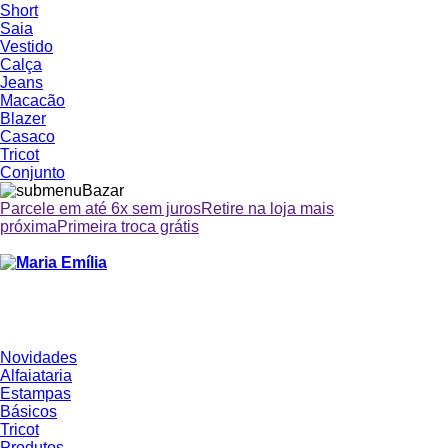
Short
Saia
Vestido
Calça
Jeans
Macacão
Blazer
Casaco
Tricot
Conjunto
Parcele em até 6x sem juros
Retire na loja mais
próxima
Primeira troca grátis
Novidades
Alfaiataria
Estampas
Básicos
Tricot
Produtos