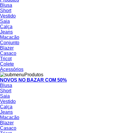
Blusa
Short
Vestido
Saia
Calça
Jeans
Macacão
Conjunto
Blazer
Casaco
Tricot
Colete
Acessórios
NOVOS NO BAZAR COM 50%
Blusa
Short
Saia
Vestido
Calça
Jeans
Macacão
Blazer
Casaco