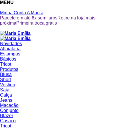
MENU
Minha Conta
A Marca
Parcele em até 6x sem juros
Retire na loja mais
próxima
Primeira troca grátis
Novidades
Alfaiataria
Estampas
Básicos
Tricot
Produtos
Blusa
Short
Vestido
Saia
Calça
Jeans
Macacão
Conjunto
Blazer
Casaco
Tricot