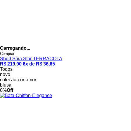
Carregando...
Comprar
Short Saia Star-TERRACOTA
R$ 219,90
6x de R$ 36,65
Todos
novo
colecao-cor-amor
blusa
0%
Off