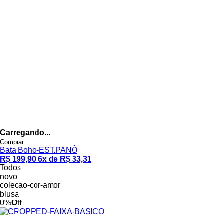
Carregando...
Comprar
Bata Boho-EST.PANÔ
R$ 199,90
6x de R$ 33,31
Todos
novo
colecao-cor-amor
blusa
0%
Off