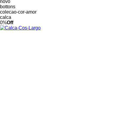
novo
bottons
colecao-cor-amor
calca
0%
Off