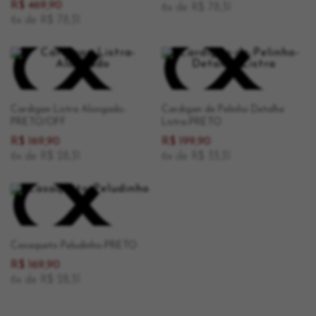
R$ 469,90
6x de R$ 78,31
6x de R$ 78,31
Cardigan Listra Alongado-
Cardigan de Pelinho Detalhe
PRETO/OFF
Listra-PRETO
R$ 169,90
R$ 199,90
6x de R$ 28,31
6x de R$ 33,31
Casaqueto Peludinho-PRETO
R$ 169,90
6x de R$ 28,31