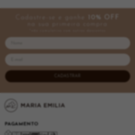
Cadastre-se e ganhe
10% OFF
na sua primeira compra
*não cumulativo com outros descontos
CADASTRAR
PAGAMENTO