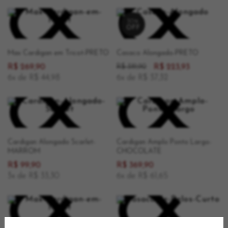
30%
OFF
Max Cardigan em Tricot-PRETO
Casaco Alongado-PRETO
R$ 269,90
R$ 319,90
R$ 223,93
6x de R$ 44,98
6x de R$ 37,32
Cardigan Alongado Scarlet-
Cardigan Amplo Ponto Largo-
MARROM
CHOCOLATE
R$ 99,90
R$ 369,90
3x de R$ 33,30
6x de R$ 61,65