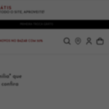
ÁTIS
TODO O SITE, APROVEITE!
PRIMEIRA TROCA GRÁTIS
NOVOS NO BAZAR COM 50%
ilia" que
 confira