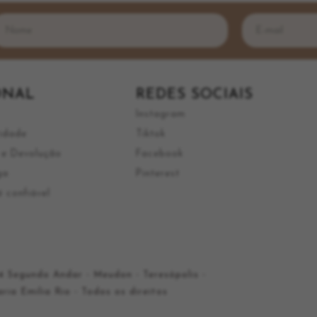
ONAL
REDES SOCIAIS
Instagram
cidade
Tiktok
a e Devolução
Facebook
ga
Pinterest
 confiável
 Segundo Andar - Meudon - Teresópolis -
ia Emilia Rio - Todos os direitos