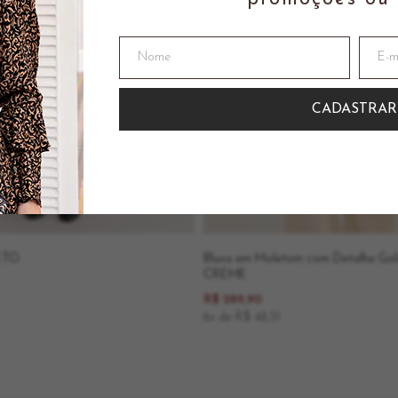
RETO
Blusa em Moletom com Detalhe Go
CREME
R$ 289,90
6x de R$ 48,31