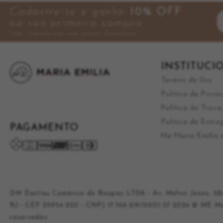
Cadastre-se e ganhe
10% OFF
na sua primeira compra
*não cumulativo com outros descontos
INSTITUCI
Termos de Uso
Política de Priva
Política de Troc
Política de Entre
PAGAMENTO
Me Maria Emília é
DM Dantas Comércio de Roupas LTDA - Av. Melvin Jones, 284
RJ - CEP 25954-220 - CNPJ 17.746.219/0001-37 2024 © ME Mar
reservados