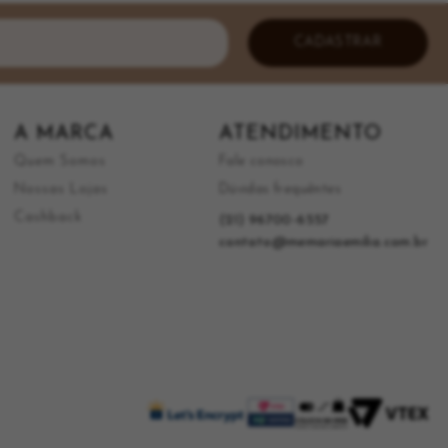
CADASTRAR
A MARCA
ATENDIMENTO
Quem Somos
Fale conosco
Nossas Lojas
Dúvidas frequêntes
Cashback
(21) 96700-6557
contato@memariaemilia.com.br