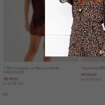
T-Shirt Oversized com Barra em Renda-
Calça Ilusão-P
CHOCOLATE
R$ 289,90
R$ 189,90
6x de R$ 48,31
6x de R$ 31,65
1
2