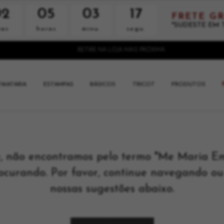
02
05
03
16
FRETE GR
*SUDESTE EM 
ias
horas
minu.
segu.
RETIRE NA LOJA MAIS PRÓXIMA
FAIATARIA
ESTAMPAS
BÁSICOS
TRICOT
PRODUTOS
, não encontramos pelo termo "Me Maria Em
ocurando. Por favor, continue navegando ou
nossas sugestões abaixo.