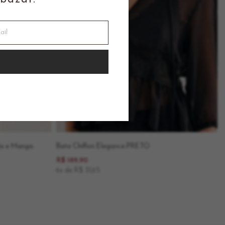
la e Manga-
Bata Chiffon Elegance-PRETO
R$ 189,90
6x de R$ 31,65