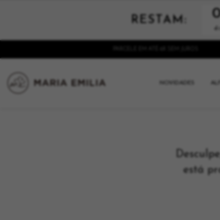
RESTAM:
d
PARCELE EM ATÉ 6X SEM JUROS
NOVIDADES
AL
Desculpe
está pr