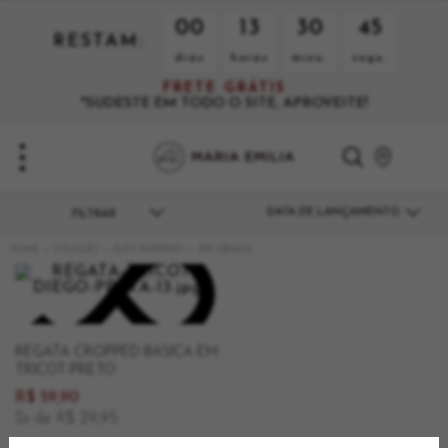
00
13
30
45
RESTAM:
dias
horas
minu.
segu.
FRETE GRÁTIS
*SUDESTE EM TODO O SITE, APROVEITE!
DATA DE LANÇAMENTO
COLEÇÃO
ALTO INVERNO
ATÉ R$150,00
REGATA CROPPED BÁSICA EM
TRICOT-PRETO
R$ 59,90
2x de R$ 29,95