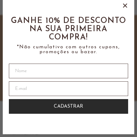
GANHE 10% DE DESCONTO
Cadastre-se e ganhe
10% OFF
NA SUA PRIMEIRA
na sua primeira compra
COMPRA!
*não cumulativo com outros descontos
*Não cumulativo com outros cupons,
promoções ou bazar.
CADASTRAR
PAGAMENTO