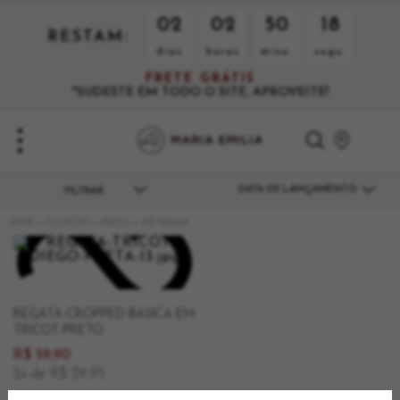
02
02
50
18
RESTAM:
dias
horas
minu.
segu.
FRETE GRÁTIS
*SUDESTE EM TODO O SITE, APROVEITE!
DATA DE LANÇAMENTO
COLEÇÃO
PRETO
ATÉ R$150,00
REGATA CROPPED BÁSICA EM
TRICOT-PRETO
R$ 59,90
2x de R$ 29,95