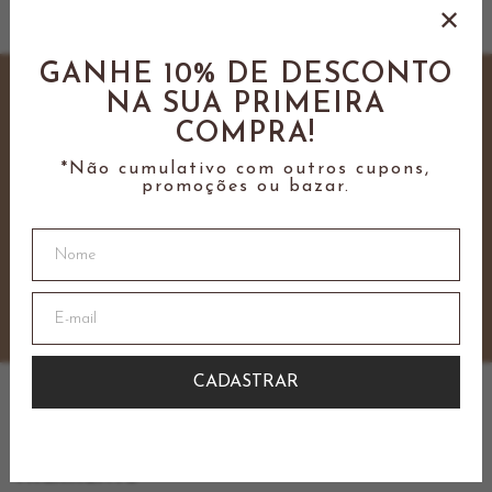
GANHE 10% DE DESCONTO
Cadastre-se e ganhe
10% OFF
NA SUA PRIMEIRA
na sua primeira compra
COMPRA!
*não cumulativo com outros descontos
*Não cumulativo com outros cupons,
promoções ou bazar.
CADASTRAR
PAGAMENTO