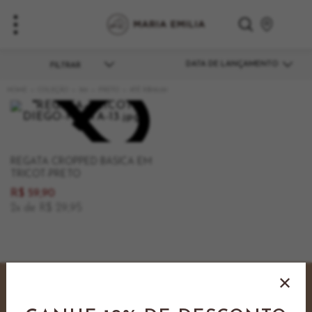
DATA DE LANÇAMENTO
COLEÇÃO
326
PRETO
ATÉ R$150,00
REGATA CROPPED BÁSICA EM
TRICOT-PRETO
R$ 59,90
2x de R$ 29,95
Cadastre-se e ganhe
10% OFF
na sua primeira compra