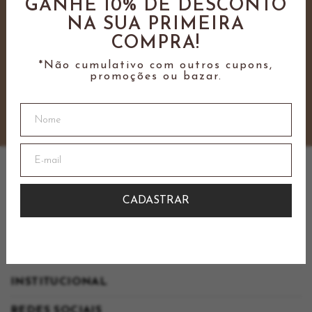
GANHE 10% DE DESCONTO
*não cumulativo com outros descontos
NA SUA PRIMEIRA
COMPRA!
*Não cumulativo com outros cupons,
promoções ou bazar.
CADASTRAR
PAGAMENTO
INSTITUCIONAL
REDES SOCIAIS