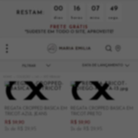
00
16
07
49
RESTAM:
dias
horas
minu.
segu.
FRETE GRÁTIS
*SUDESTE EM TODO O SITE, APROVEITE!
DATA DE LANÇAMENTO
COLEÇÃO
140
ATÉ R$150,00
REGATA CROPPED BÁSICA EM
REGATA CROPPED BÁSICA EM
TRICOT-AZUL JEANS
TRICOT-PRETO
R$ 59,90
R$ 59,90
2x de R$ 29,95
2x de R$ 29,95