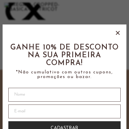
REGATA CROPPED BÁSICA EM
TRICOT-AMARELO SICILIANO
R$ 59,90
GANHE 10% DE DESCONTO
2x de R$ 29,95
NA SUA PRIMEIRA
COMPRA!
*Não cumulativo com outros cupons,
promoções ou bazar.
Cadastre-se e ganhe
10% OFF
na sua primeira compra
*não cumulativo com outros descontos